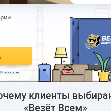
ории
д
06
отзывов
очему клиенты выбира
«Везёт Всем»