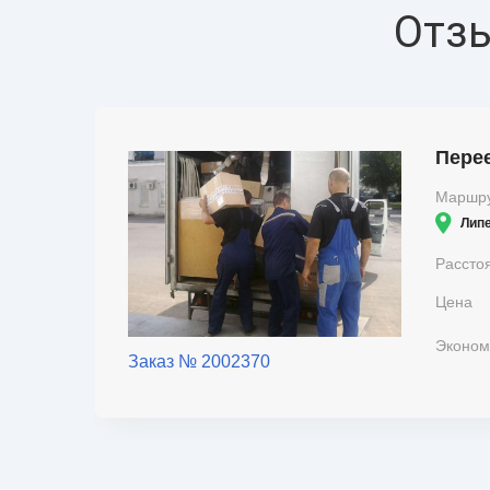
Отзы
Пере
Маршр
Лип
Рассто
Цена
Эконом
Заказ № 2002370