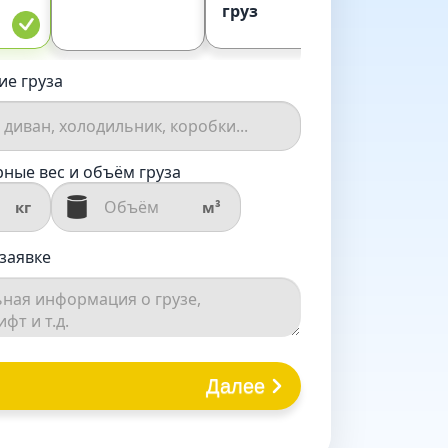
груз
ие груза
ные вес и объём груза
кг
м³
заявке
Далее