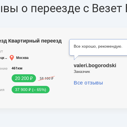
вы о переезде с Везет
езд Квартирный переезд
Все хорошо, рекомендую.
ут
ецк
→
Москва
valeri.bogorodski
461км
яние
Заказчик
58 100 ₽
20 200 ₽
Все отзывы
ия
37 900 ₽ (‒ 65%)